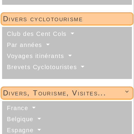
Divers cyclotourisme
Club des Cent Cols
Par années
Voyages itinérants
Brevets Cyclotouristes
Divers, Tourisme, Visites...

France
Belgique
Espagne