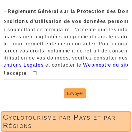
Règlement Général sur la Protection des Don
Conditions d'utilisation de vos données personne
En soumettant ce formulaire, j'accepte que les infor
saisies soient exploitées uniquement dans le cadre 
site, pour permettre de me recontacter. Pour connaît
exercer vos droits, notamment de retrait de consent
l'utilisation de vos données, veuillez consulter nos
Mentions Légales
et contacter le
Webmestre du site
.
J'accepte :
Envoyer
Cyclotourisme par Pays et par
Régions