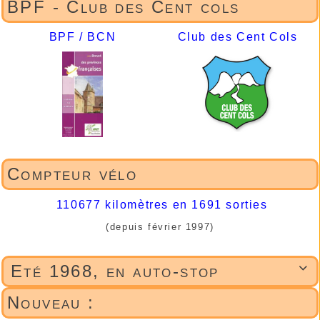
BPF - Club des Cent cols
Weppes, par
août
Aubers et
2011
BPF / BCN
Club des Cent Cols
Fromelles
►2010
Randonnée
Date
Distance
Dénivelé
R
Lille Grand
vendredi
30 km
139 m
Place
1 janvier
2010
Compteur vélo
Houthem
mardi 26
35 km
80 m
janvier
110677 kilomètres en 1691 sorties
2010
(depuis février 1997)
Entre Wervik et
dimanche
35 km
66 m
Comines
7 février
Eté 1968, en auto-stop

2010
Nouveau :
Vers Houthem
jeudi 11
37 km
70 m
mars 2010