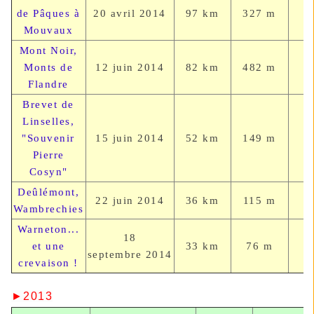
de Pâques à
20 avril
2014
97 km
327 m
Mouvaux
Mont Noir,
Monts de
12 juin
2014
82 km
482 m
Flandre
Brevet de
Linselles,
"Souvenir
15 juin
2014
52 km
149 m
Pierre
Cosyn"
Deûlémont,
22 juin
2014
36 km
115 m
Wambrechies
Warneton...
18
et une
33 km
76 m
septembre
2014
crevaison !
►2013