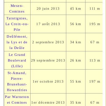
Mesen-
20 juin
2013
45 km
111 m
Comines
Taintignies,
La Croix-ou-
17 août
2013
56 km
195 m
Pile
Deûlémont,
la Lys et de
2 septembre
2013
34 km
67 m
la Deûle
Le Grand
Boulevard
29 septembre
2013
26 km
113 m
(Lille)
St-Amand,
Pierre-
1er octobre
2013
55 km
197 m
Brunehaut-
Howardries
Par Warneton
et Comines
1er décemtre
2013
35 km
67 m