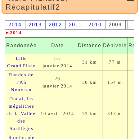
Récapitulatif2
2014
2013
2012
2011
2010
2009
►2014
Randonnée
Date
Distance
Dénivelé
Rep
Lille
1er
31 km
77 m
Grand'Place
janvier 2014
Randos de
26
l'An
50 km
154 m
janvier
2014
Nouveau
Douai, les
mégalithes
de la Vallée
10 avril
2014
73 km
313 m
des
Sortilèges
Randonnée