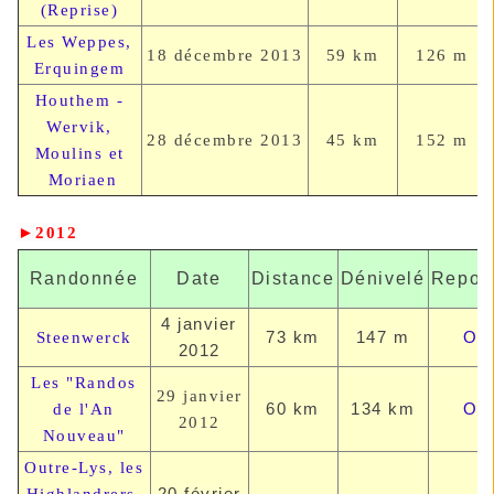
(Reprise)
Les Weppes,
18 décembre
2013
59 km
126 m
Erquingem
Houthem -
Wervik,
28 décembre
2013
45 km
152 m
Moulins et
Moriaen
►
2012
Randonnée
Date
Distance
Dénivelé
Repor
4 janvier
73 km
147 m
OU
Steenwerck
2012
Les "Randos
29 janvier
60 km
134 km
OU
de l'An
2012
Nouveau"
Outre-Lys, les
20 février
Highlandrers,