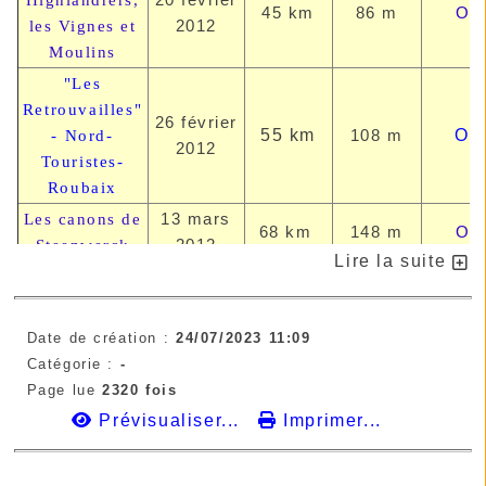
45 km
86 m
OU
2012
les Vignes et
Moulins
"Les
Retrouvailles"
26 février
55 km
108 m
OU
- Nord-
2012
Touristes-
Roubaix
13 mars
Les canons de
68 km
148 m
OU
2012
Steenwerck
Lire la suite
17ème
13 mai
CYCLOTHON
128 km
649 m
OU
2012
LILLE-
Date de création :
24/07/2023 11:09
CASSEL
Catégorie :
-
Brevet des
Page lue
2320 fois
20 mai
76 km
142 m
OU
Roses à
Prévisualiser...
Imprimer...
2012
Bondues
Un dimanche
5 août