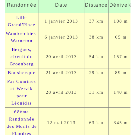
Randonnée
Date
Distance
Dénivelé
Lille
1 janvier 2013
37 km
108 m
Grand'Place
Wambrechies-
6 janvier
2013
38 km
65 m
Warneton
Bergues,
circuit du
20 avril
2013
54 km
157 m
Groenberg
Bousbecque
21 avril
2013
29 km
89 m
Par Comines
et Wervik
28 avril
2013
31 km
140 m
pour
Léonidas
68ème
Randonnée
12 mai
2013
63 km
345 m
des Monts de
Flandres