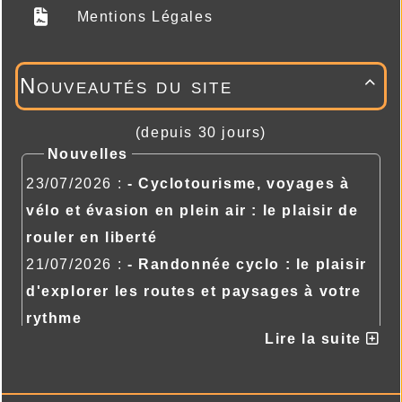
Dans les
juin 2010
Mentions Légales
Weppes
Brevet
dimanche
50 km
68 m
d'Houplines
8 août
Nouveautés du site

2010
Mons-en-Pévèle
lundi 6
37 km
94 m
(depuis 30 jours)
-
septembre
Nouvelles
Reconnaissance
2010
23/07/2026 :
- Cyclotourisme, voyages à
du circuit "La
vélo et évasion en plein air : le plaisir de
Pévèle"
rouler en liberté
Steenwerck - 75
mardi 5
74 km
115 m
kilomètres pour
octobre
21/07/2026 :
- Randonnée cyclo : le plaisir
10 kilos de noix
2010
d'explorer les routes et paysages à votre
!
rythme
Par le parc de
dimanche
24 km
76 m
Lire la suite
21/07/2026 :
- Randonnée cyclo : le plaisir
Septentrion ....Il
28
d'explorer les routes et paysages à votre
gèle!
novembre
rythme
2010