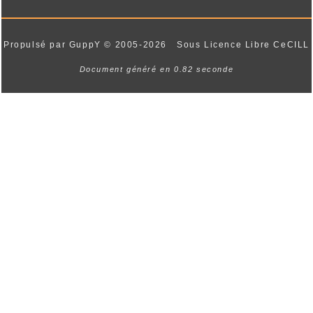
d'explorer les routes et paysages à votre
rythme
Propulsé par GuppY
© 2005-2026
Sous Licence Libre CeCILL
Document généré en 0.82 seconde