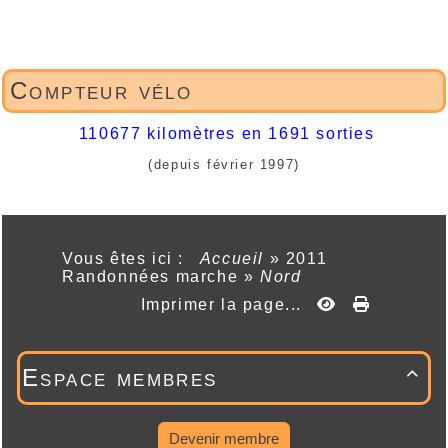
Compteur vélo
110677 kilomètres en 1691 sorties
(depuis février 1997)
Vous êtes ici :
Accueil
»
2011
Randonnées marche
»
Nord
Imprimer la page...
Espace membres

Devenir membre