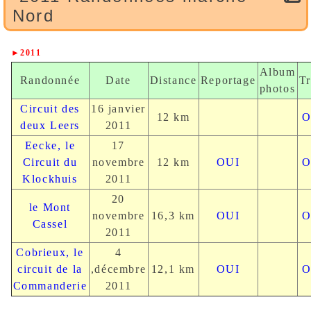
Nord
►2011
Album
Randonnée
Date
Distance
Reportage
Tr
photos
Circuit des
16 janvier
12 km
O
deux Leers
2011
Eecke, le
17
Circuit du
novembre
12 km
OUI
O
Klockhuis
2011
20
le Mont
novembre
16,3 km
OUI
O
Cassel
2011
Cobrieux, le
4
circuit de la
,décembre
12,1 km
OUI
O
Commanderie
2011