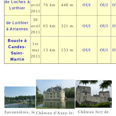
de Loches à
avril
76 km
448 m
OUI
OUI
O
Lorthier
2011
30
de Lorthier
avril
65 km
321 m
OUI
OUI
O
à Artannes
2011
Boucle à
1er
Candes-
mai
13 km
153 m
OUI
OUI
O
Saint-
2011
Martin
Château fort de
Savonnières, le
Château d'Azay-le-