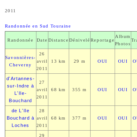
2011
Randonnée en Sud Touraine
Album
Randonnée
Date
Distance
Dénivelé
Reportage
Tr
Photos
26
Savonnières-
avril
13 km
29 m
OUI
OUI
O
Cheverny
2011
d'Artannes-
27
sur-Indre à
avril
68 km
355 m
OUI
OUI
O
L'Ile-
2011
Bouchard
de L'Ile
28
Bouchard à
avril
68 km
377 m
OUI
OUI
O
Loches
2011
29