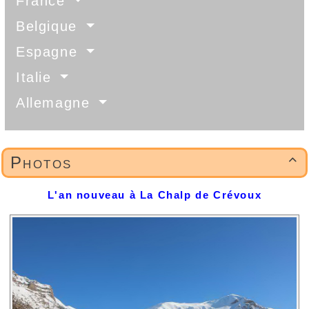
France
Belgique
Espagne
Italie
Allemagne
Photos

L'an nouveau à La Chalp de Crévoux