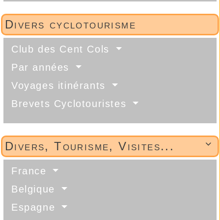
Divers cyclotourisme
Club des Cent Cols
Par années
Voyages itinérants
Brevets Cyclotouristes
Divers, Tourisme, Visites...

France
Belgique
Espagne