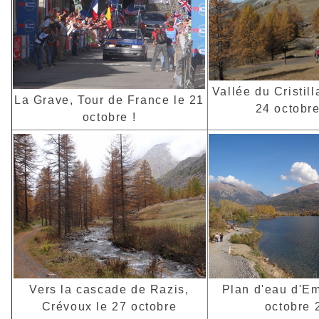
Vallée du Cristill
La Grave, Tour de France le 21
24 octobr
octobre !
Vers la cascade de Razis,
Plan d'eau d'Em
Crévoux le 27 octobre
octobre 