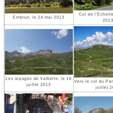
Col de l'Echelle,
Embrun, le 24 mai 2013
201
Les alpages de Valbelle, le 16
Vers le col du Par
juillet 2013
juillet 