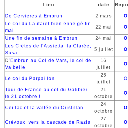
Lieu
date
Repo
De Cervières à Embrun
2 mars
O
Le col du Lautaret bien enneigé fin
22 mai
O
mai !
Une fin de semaine à Embrun
24 mai
O
Les Crêtes de l'Assietta la Clarée,
5 juillet
O
Susa
D
'Embrun au Col de Vars, le col de
16
O
Valbelle
juillet
26
Le col du Parpaillon
O
juillet
Tour de France au col du Galibier
21
O
le 21 octobre !
octobre
24
Ceillac et la vallée du Cristillan
O
octobre
27
Crévoux, vers la cascade de Razis
O
octobre