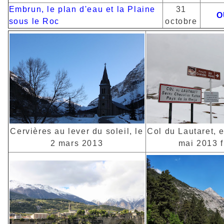
Embrun, le plan d'eau et la Plaine
31
O
sous le Roc
octobre
Cervières au lever du soleil, le
Col du Lautaret, 
2 mars 2013
mai 2013 f