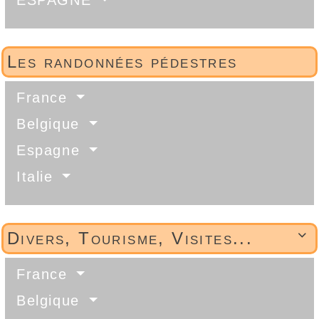
ESPAGNE
Les randonnées pédestres
France
Belgique
Espagne
Italie
Divers, Tourisme, Visites...

France
Belgique