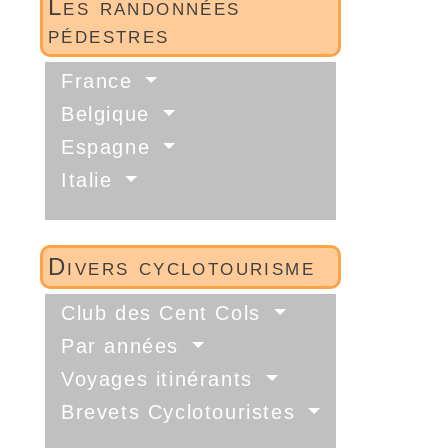
Les randonnées
pédestres
France
Belgique
Espagne
Italie
Divers cyclotourisme
Club des Cent Cols
Par années
Voyages itinérants
Brevets Cyclotouristes