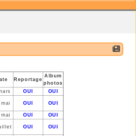
Album
ate
Reportage
photos
mars
OUI
O
UI
 mai
OUI
OUI
 mai
OUI
OUI
uillet
OUI
OUI