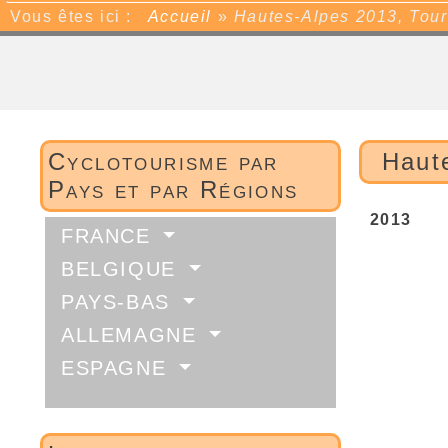
Vous êtes ici :
Accueil
»
Hautes-Alpes 2013, Tou
Cyclotourisme par
Haut
Pays et par Régions
2013
FRANCE
BELGIQUE
PAYS-BAS
ALLEMAGNE
ESPAGNE