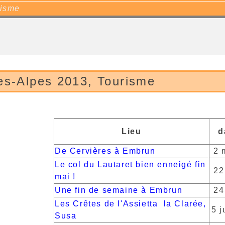
risme
es-Alpes 2013, Tourisme
Lieu
d
De Cervières à Embrun
2 
Le col du Lautaret bien enneigé fin
22
mai !
Une fin de semaine à Embrun
24
Les Crêtes de l'Assietta la Clarée,
5 j
Susa