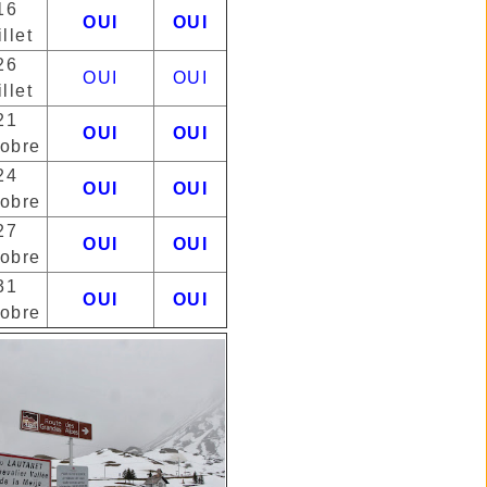
16
OUI
OUI
illet
26
OUI
OUI
illet
21
OUI
OUI
tobre
24
OUI
OUI
tobre
27
OUI
OUI
tobre
31
OUI
OUI
tobre