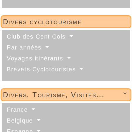
Divers cyclotourisme
Club des Cent Cols
Par années
Voyages itinérants
Brevets Cyclotouristes
Divers, Tourisme, Visites...

France
Belgique
Espagne