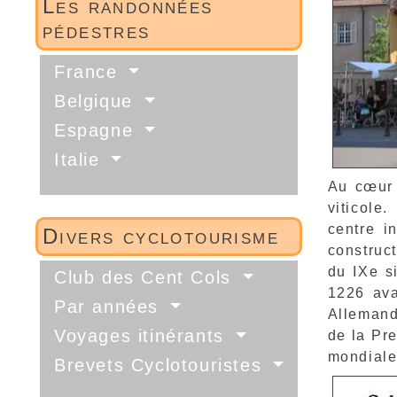
Les randonnées
pédestres
France
Belgique
Espagne
Italie
Au cœur 
viticole
centre i
Divers cyclotourisme
construc
du IXe s
Club des Cent Cols
1226 ava
Par années
Allemand
Voyages itinérants
de la Pr
mondial
Brevets Cyclotouristes