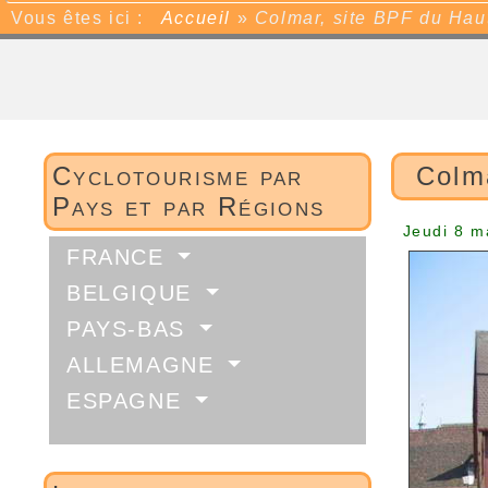
Vous êtes ici :
Accueil
»
Colmar, site BPF du Hau
Cyclotourisme par
Colm
Pays et par Régions
Jeudi 8 m
FRANCE
BELGIQUE
PAYS-BAS
ALLEMAGNE
ESPAGNE