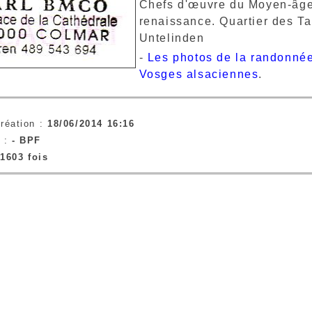
Chefs d'œuvre du Moyen-âge
renaissance. Quartier des T
Untelinden
-
Les photos de la randonnée
Vosges alsaciennes
.
réation :
18/06/2014 16:16
e :
- BPF
1603 fois