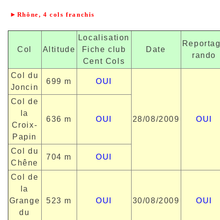
►
Rhône, 4 cols franchis
Localisation
Reporta
Col
Altitude
Fiche club
Date
rando
Cent Cols
Col du
699 m
OUI
Joncin
Col de
la
636 m
OUI
28/08/2009
OUI
Croix-
Papin
Col du
704 m
OUI
Chêne
Col de
la
Grange
523 m
OUI
30/08/2009
OUI
du