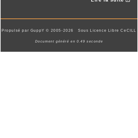
21/07/2026 :
- Randonnée cyclo : le plaisir
d'explorer les routes et paysages à votre
rythme
Propulsé par GuppY
© 2005-2026
Sous Licence Libre CeCILL
Document généré en 0.49 seconde